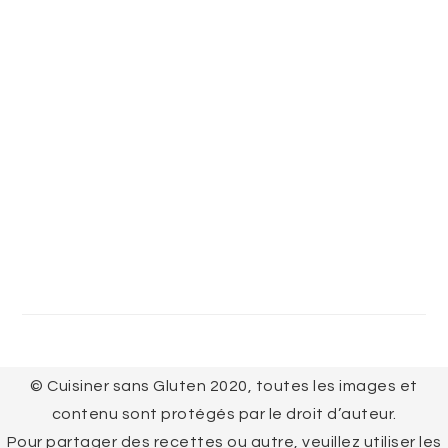
FOOTER
© Cuisiner sans Gluten 2020, toutes les images et
contenu sont protégés par le droit d’auteur.
Pour partager des recettes ou autre, veuillez utiliser les