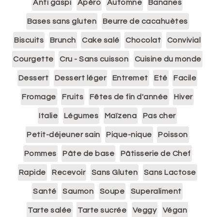
Anti gaspi
Apéro
Automne
Bananes
Bases sans gluten
Beurre de cacahuètes
Biscuits
Brunch
Cake salé
Chocolat
Convivial
Courgette
Cru - Sans cuisson
Cuisine du monde
Dessert
Dessert léger
Entremet
Eté
Facile
Fromage
Fruits
Fêtes de fin d'année
Hiver
Italie
Légumes
Maïzena
Pas cher
Petit-déjeuner sain
Pique-nique
Poisson
Pommes
Pâte de base
Pâtisserie de Chef
Rapide
Recevoir
Sans Gluten
Sans Lactose
Santé
Saumon
Soupe
Superaliment
Tarte salée
Tarte sucrée
Veggy
Végan