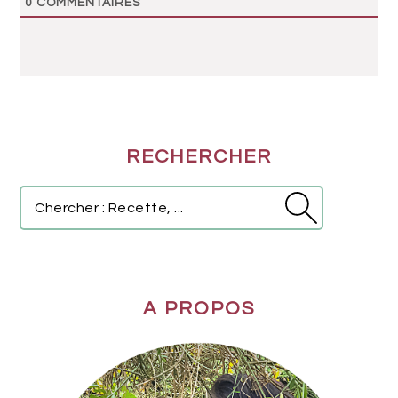
0
COMMENTAIRES
BARRE
RECHERCHER
LATÉRALE
PRINCIPALE
Chercher
:
Recette,
...
A PROPOS