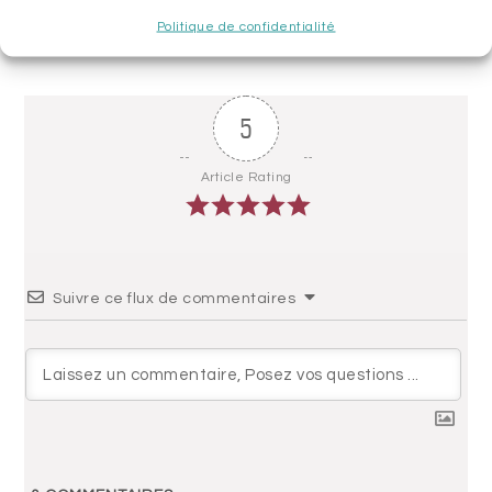
:
Article
Lava Cake au chocolat »
Politique de confidentialité
suivant
:
5
Article Rating
Suivre ce flux de commentaires