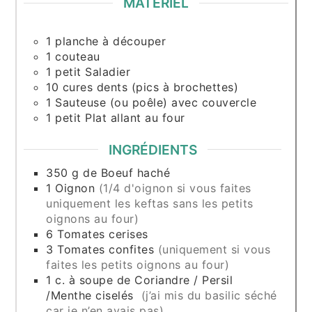
MATÉRIEL
1 planche à découper
1 couteau
1 petit Saladier
10 cures dents (pics à brochettes)
1 Sauteuse (ou poêle) avec couvercle
1 petit Plat allant au four
INGRÉDIENTS
350
g
de Boeuf haché
1
Oignon
(1/4 d'oignon si vous faites
uniquement les keftas sans les petits
oignons au four)
6
Tomates cerises
3
Tomates confites
(uniquement si vous
faites les petits oignons au four)
1
c. à soupe
de Coriandre / Persil
/Menthe ciselés
(j’ai mis du basilic séché
car je n’en avais pas)