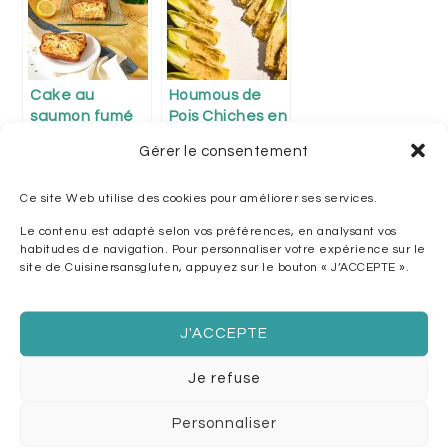
Cake au
Houmous de
saumon fumé
Pois Chiches en
barquettes
Gérer le consentement
d’Endives
Ce site Web utilise des cookies pour améliorer ses services.
Le contenu est adapté selon vos préférences, en analysant vos
habitudes de navigation. Pour personnaliser votre expérience sur le
site de Cuisinersansgluten, appuyez sur le bouton « J’ACCEPTE ».
Makis –
Ballotins de
Galettes
Salade aux
roulées à la
Carottes
J'ACCEPTE
Truite fumée &
épicées
Saint Môret
Je refuse
Article
« Gaufres à la Maïzena
Personnaliser
précédent