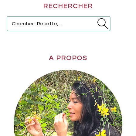
RECHERCHER
LATÉRALE
PRINCIPALE
Chercher
:
Recette,
...
A PROPOS