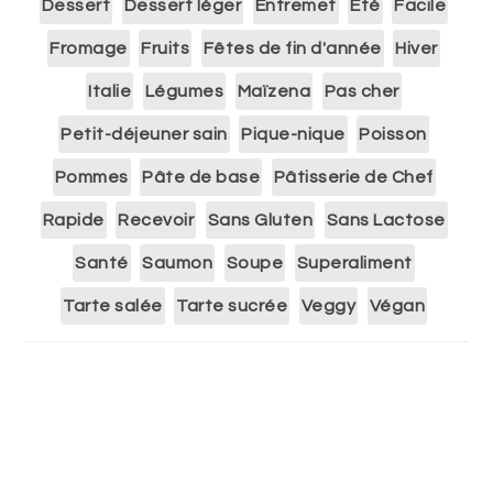
Dessert
Dessert léger
Entremet
Eté
Facile
Fromage
Fruits
Fêtes de fin d'année
Hiver
Italie
Légumes
Maïzena
Pas cher
Petit-déjeuner sain
Pique-nique
Poisson
Pommes
Pâte de base
Pâtisserie de Chef
Rapide
Recevoir
Sans Gluten
Sans Lactose
Santé
Saumon
Soupe
Superaliment
Tarte salée
Tarte sucrée
Veggy
Végan