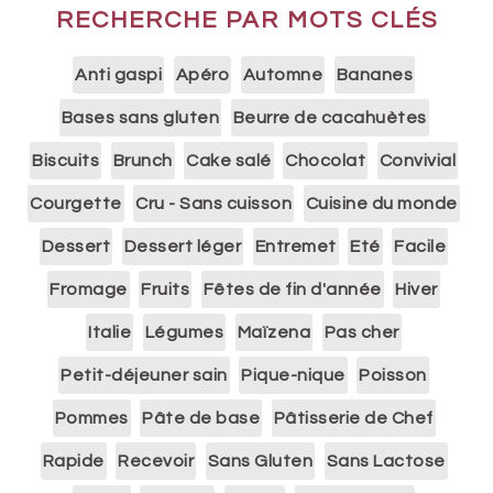
RECHERCHE PAR MOTS CLÉS
Anti gaspi
Apéro
Automne
Bananes
Bases sans gluten
Beurre de cacahuètes
Biscuits
Brunch
Cake salé
Chocolat
Convivial
Courgette
Cru - Sans cuisson
Cuisine du monde
Dessert
Dessert léger
Entremet
Eté
Facile
Fromage
Fruits
Fêtes de fin d'année
Hiver
Italie
Légumes
Maïzena
Pas cher
Petit-déjeuner sain
Pique-nique
Poisson
Pommes
Pâte de base
Pâtisserie de Chef
Rapide
Recevoir
Sans Gluten
Sans Lactose