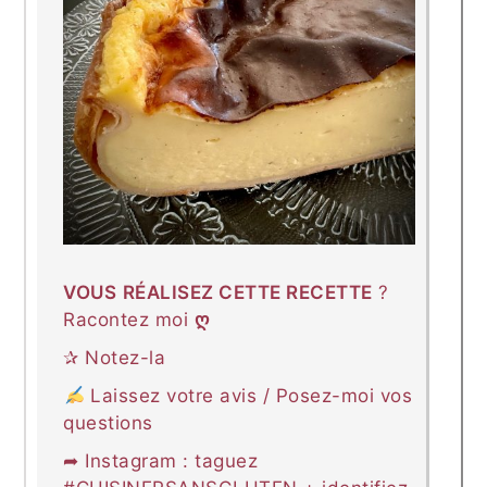
VOUS
RÉALISEZ CETTE RECETTE
?
Racontez moi
ღ
✰ Notez-la
Laissez votre avis / Posez-moi vos
questions
➦ Instagram : taguez