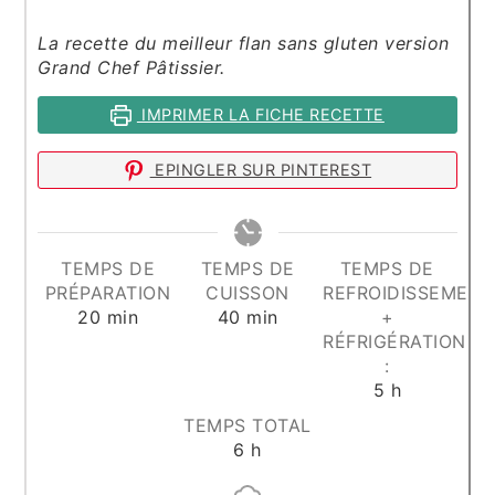
La recette du meilleur flan sans gluten version
Grand Chef Pâtissier.
IMPRIMER LA FICHE RECETTE
EPINGLER SUR PINTEREST
TEMPS DE
TEMPS DE
TEMPS DE
PRÉPARATION
CUISSON
REFROIDISSEMENT
minutes
minutes
20
min
40
min
+
RÉFRIGÉRATION
:
heures
5
h
TEMPS TOTAL
heures
6
h