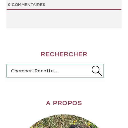
0
COMMENTAIRES
BARRE
RECHERCHER
LATÉRALE
PRINCIPALE
Chercher
:
Recette,
...
A PROPOS