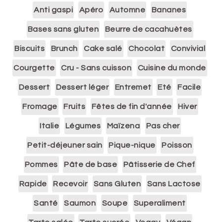
Anti gaspi
Apéro
Automne
Bananes
Bases sans gluten
Beurre de cacahuètes
Biscuits
Brunch
Cake salé
Chocolat
Convivial
Courgette
Cru - Sans cuisson
Cuisine du monde
Dessert
Dessert léger
Entremet
Eté
Facile
Fromage
Fruits
Fêtes de fin d'année
Hiver
Italie
Légumes
Maïzena
Pas cher
Petit-déjeuner sain
Pique-nique
Poisson
Pommes
Pâte de base
Pâtisserie de Chef
Rapide
Recevoir
Sans Gluten
Sans Lactose
Santé
Saumon
Soupe
Superaliment