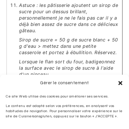
Astuce : les pâtisserie ajoutent un sirop de
sucre pour un dessus brillant,
personnellement je ne le fais pas car il y a
déjà bien assez de sucre dans ce délicieux
gâteau.
Sirop de sucre = 50 g de sucre blanc + 50
g d'eau > mettez dans une petite
casserole et portez à ébullition. Réservez.
Lorsque le flan sort du four, badigeonnez
la surface avec le sirop de sucre à l'aide
d'un pinceau.
Autre option : réalisez une crème chantilly,
Gérer le consentement
décorez la surface du flan lorsqu'il a bien
refroidi et garnissez de fruits.
Ce site Web utilise des cookies pour améliorer ses services.
Le contenu est adapté selon vos préférences, en analysant vos
LE PETIT PLUS
habitudes de navigation. Pour personnaliser votre expérience sur le
site de Cuisinersansgluten, appuyez sur le bouton « J’ACCEPTE ».
Régalez-vous bien