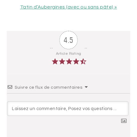
:
Article
Tatin d’Aubergines (avec ou sans pâte) »
suivant
:
4.5
Article Rating
Suivre ce flux de commentaires